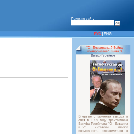
Поиск по сайту
РУС
|
ENG
"От Ельцина к...? Война
компроматов". Книга 3
Вагиф Гусейнов
ь
Впервые с момента выхода в
свет в 1999 году трёхтомника
Вагифа Гусейнова "От Ельцина
к...?" читатели имеют
возможность ознакомиться с