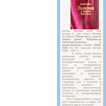
начале декабря 2008 года
вышла в свет книга Вагифа
Гусейнова
"Политика у порога
твоего дома". Избранные
публицистические и
аналитические статьи (2000-
2008 гг.)
(М.: Красная звезда,
2008. - 468 с.).
В книге представлены
избранные работы автора
последних лет -
публицистические статьи и
эссе по злободневным
вопросам внутренней жизни
страны и конфликтным
ситуациям в различных
регионах планеты,
полемические заметки на
страницах книг о политике и
политиках прошлого и
настоящего, аналитические
обзоры по проблемам мировой
политики и международных
отношений.
Книга представляет интерес
для специалистов, а также для
широкого круга читателей.