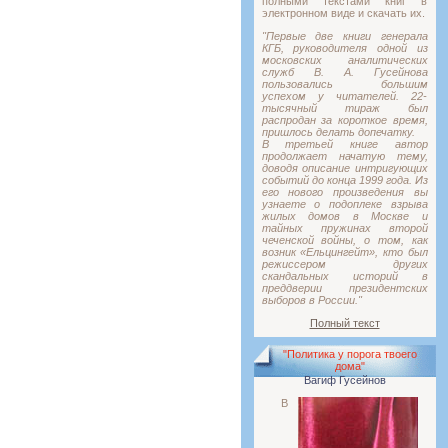
полными текстами книг в
электронном виде и скачать их.
"Первые две книги генерала
КГБ, руководителя одной из
московских аналитических
служб В. А. Гусейнова
пользовались большим
успехом у читателей. 22-
тысячный тираж был
распродан за короткое время,
пришлось делать допечатку.
В третьей книге автор
продолжает начатую тему,
доводя описание интригующих
событий до конца 1999 года. Из
его нового произведения вы
узнаете о подоплеке взрыва
жилых домов в Москве и
тайных пружинах второй
чеченской войны, о том, как
возник «Ельцингейт», кто был
режиссером других
скандальных историй в
преддверии президентских
выборов в России."
Полный текст
"Политика у порога твоего
дома"
Вагиф Гусейнов
В