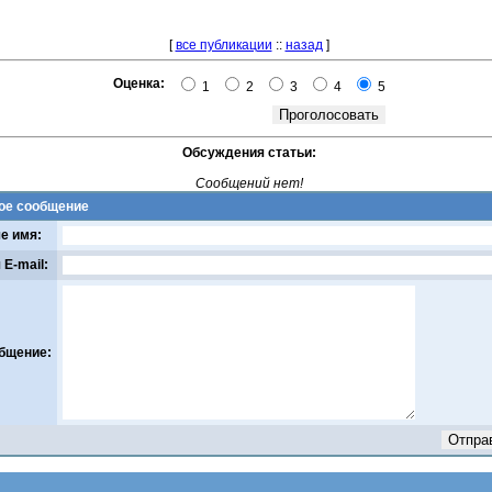
[
все публикации
::
назад
]
Оценка:
1
2
3
4
5
Обсуждения статьи:
Сообщений нет!
ое сообщение
е имя:
 E-mail:
бщение: