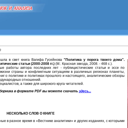
0
ла в свет книга Вагифа Гусейнова
"Политика у порога твоего дома".
тические статьи (2000-2008 гг.)
(М.: Красная звезда, 2008. - 468 с.).
работы автора последних лет - публицистические статьи и эссе по
жизни страны и конфликтным ситуациям в различных регионах планеты,
ниг о политике и политиках прошлого и настоящего, аналитические обзоры
еждународных отношений.
иалистов, а также для широкого круга читателей.
борника в формате PDF вы можете скачать
здесь...
НЕСКОЛЬКО СЛОВ О КНИГЕ
ные в разное время в «Вестнике аналитики» и других изданиях, с которыми