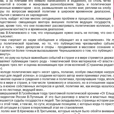
ова, а за плечами его немало написанного и изданного, со столь четко
инантой в основе и жанровым разнообразием. Здесь и политическая
ционные комментарии - эссе, размышления на полях книг, реплики на злобу
оры по вопросам мировой политики в широком временном диапазоне,
бытия с момента их зарождения.
тель найдет истоки многих сегодняшних проблем и процессов, ломающих
щественно смещающих вектора внешних политик ведущих государств,
гаю, кроме того, что они позволяют рассматривать политические коллизии, о
ционном контексте и временном диапазоне.
лова В.Ключевского о том, что «прошедшее нужно знать не потому, что оно п
бъясняет.
стика «черпает из науки обобщения и обращает их в наставления». Не л
 политической практики, но то, что публицистика чрезвычайно субъект
ов и путь - через дискуссии и споры - продвижения в массовое сознание
ставляется более точным высказывание Чернышевского о том, что публицист
инуту».
ует, но руку на пульсе важнейших событий в стране и в мире стремится держ
тавляют публикации такого рода - тематический блок материалов «О власти
ледних трех лет и оценка возникающих при этом коллизий (Страничка редак
).
колоде политических карт» несет здесь, полагаю, особую смысловую нагруз
л для людей успеха», в создании которого автор книги принимал участие, он
, многие оценки и суждения о политике и политиках, прозвучавшие тогда, впо
о в мире и стране, в том числе тревожного и опасного, но в отношении хара
ась в коконе собственных интересов и целей, политики же, как иногда казалос
 по лестнице, ведущей вниз...
завершаемой В.Гусейновым тогда трехтомной политической хроники «От Ельцин
зидентом России В.Путиным. И это был разговор о власти и властных люд
решаются судьбы государств и людей. Так складывались страницы истории ран
 к этой теме, к тем же, по сути, исходным позициям, с которых когда-то пр
ой ситуации в стране в переломный этап ее становления.
 полях книг В.Крючкова и В.Третьякова, которые нельзя было обойти внимани