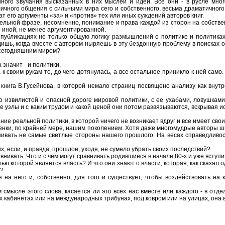
нного звучания высказанных в них мыслей и идей. Все они - в русле мно
ичного общения с сильными мира сего и собственного, весьма драматичного
ат его аргументы «за» и «против» тех или иных суждений авторов книг.
ительной фразе, несомненно, понимание и права каждой из сторон на собстве
с иной, не менее аргументированной.
 публикациях не только общую логику размышлений о политике и политиках,
ишь, когда вместе с автором ныряешь в эту бездонную проблему в поисках о
с сегодняшним миром?
а значит - и политики.
своим рукам то, до чего дотянулась, а все остальное приникло к ней само. Вс
 книга В.Гусейнова, в которой немало страниц посвящено анализу как внут
 извилистой и опасной дороге мировой политики, с ее ухабами, ловушками,
 узлы и с каким трудом и какой ценой они потом развязываются, вскрывая 
ание реальной политики, в которой ничего не возникает вдруг и все имеет сво
ценки, по крайней мере, нашим поколением. Хотя даже многомудрые авторы ш
ценивать не самые светлые стороны нашего прошлого. На весах справедливо
х, если, и правда, прошлое, уходя, не сумело убрать своих последствий?
нивать. Что и с чем могут сравнивать родившиеся в начале 80-х и уже всту
лью которой является власть? И что они знают о власти, которая, как сказал 
м?
 на него и, собственно, для того и существует, чтобы воздействовать на 
 смысле этого слова, касается ли это всех нас вместе или каждого - в отде
х кабинетах или на международных трибунах, под ковром или на улицах, она вс