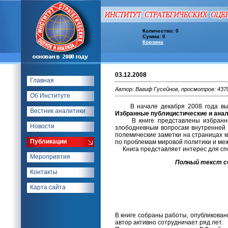
Количество: 0
Сумма: 0
Корзина
03.12.2008
Главная
Автор: Вагиф Гусейнов, просмотров: 437
Об Институте
В начале декабря 2008 года выш
Вестник аналитики
Избранные публицистические и анали
В книге представлены избранные 
Новости
злободневным вопросам внутренней 
полемические заметки на страницах к
Публикации
по проблемам мировой политики и м
Книга представляет интерес для спец
Мероприятия
Полный текст с
Контакты
Карта сайта
В книге собраны работы, опубликован
автор активно сотрудничает ряд лет.