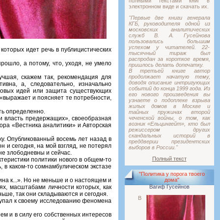
полными текстами книг в
электронном виде и скачать их.
"Первые две книги генерала
КГБ, руководителя одной из
московских аналитических
служб В. А. Гусейнова
пользовались большим
успехом у читателей. 22-
 которых идет речь в публицистических
тысячный тираж был
распродан за короткое время,
рошло, а потому, что, уходя, не умело
пришлось делать допечатку.
В третьей книге автор
учшая, скажем так, рекомендация для
продолжает начатую тему,
доводя описание интригующих
ивна, а, следовательно, изначально
событий до конца 1999 года. Из
 новых идей или защита существующих
его нового произведения вы
 «выражает и поясняет те потребности,
узнаете о подоплеке взрыва
жилых домов в Москве и
ать определенно.
тайных пружинах второй
 и власть предержащих», своеобразная
чеченской войны, о том, как
возник «Ельцингейт», кто был
тора «Вестника аналитики» и Авторская
режиссером других
скандальных историй в
ку. Опубликованный восемь лет назад в
преддверии президентских
 и сегодня, на мой взгляд, не потерял
выборов в России."
лне злободневны и сейчас.
Полный текст
ктеристики политики нового в общем-то
ь, в каком-то сомнамбулическом экстазе
"Политика у порога твоего
а к...». Но не меньше и о настоящем и
дома"
ях, масштабами личности которых, как
Вагиф Гусейнов
ьше, так они складываются и сегодня.
В
иступал к своему исследованию феномена
ем и в силу его собственных интересов