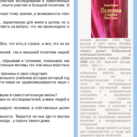
голетних исследований и накопленных
, опыта участия в большой политике. И
нную точку зрения, и возможности «без
 характерную для книги в целом, но и
твета на вопрос, что же происходило и
начале декабря 2008 года
е, что есть в стране, и все, что за ее
вышла в свет книга Вагифа
Гусейнова
"Политика у порога
твоего дома". Избранные
ренней, так и внешней политики нашей
публицистические и
аналитические статьи (2000-
 обрывами и тупиками, показывая, как
2008 гг.)
(М.: Красная звезда,
истинные мотивы тех или иных властных
2008. - 468 с.).
В книге представлены
избранные работы автора
и причины и свои следствия.
последних лет -
кольного учебника истории который год
публицистические статьи и
сти никак не уравновешиваются чаши с
эссе по злободневным
вопросам внутренней жизни
страны и конфликтным
пившие в самостоятельную жизнь?
ситуациям в различных
регионах планеты,
один из исследователей, в мире людей и
полемические заметки на
страницах книг о политике и
каждого человека в собственных целях
политиках прошлого и
настоящего, аналитические
льности. Творится ли она где-то внутри
обзоры по проблемам мировой
егда - у порога твоего дома.
политики и международных
отношений.
Книга представляет интерес
для специалистов, а также для
широкого круга читателей.