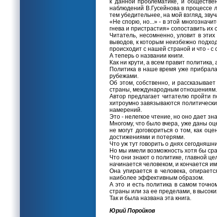
к данной проблематике, и обществе
наблюдений В.Гусейнова в процессе л
тем убедительнее, на мой взгляд, звуч
«Не спорю, но...» - в этой многознач
гнева и пристрастия» сопоставить их 
Читатель, несомненно, уловит в этих
выводов, к которым неизбежно подход
происходит с нашей страной и что - 
А теперь о названии книги.
Как ни крути, а всем правит политика, 
Политика в наше время уже прибрала к 
рубежами.
Об этом, собственно, и рассказывает
страны, международным отношениям.
Автор предлагает читателю пройти по
хитроумно завязываются политические
намерений.
Это - нелегкое чтение, но оно дает зн
Многому, что было вчера, уже даны о
не могут договориться о том, как о
достижениями и потерями.
Что уж тут говорить о днях сегодняшни
Но мы имели возможность хотя бы срав
Что они знают о политике, главной це
начинается человеком, и кончается и
Она упирается в человека, опирается
наиболее эффективным образом.
А это и есть политика в самом точном
страны или за ее пределами, в высоки
Так и была названа эта книга.
Юрий Поройков