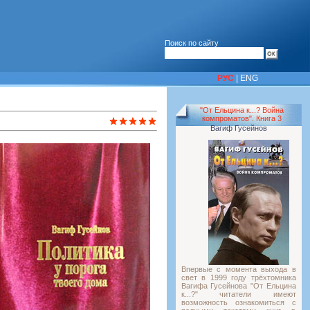
Поиск по сайту
РУС
|
ENG
"От Ельцина к...? Война
компроматов". Книга 3
Вагиф Гусейнов
Впервые с момента выхода в
свет в 1999 году трёхтомника
Вагифа Гусейнова "От Ельцина
к...?" читатели имеют
возможность ознакомиться с