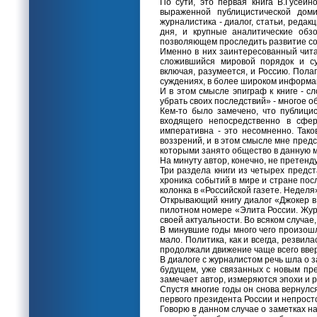
По сути, это первая книга В.Гусейн
выраженной публицистической дом
журналистика - диалог, статьи, редак
дня, и крупные аналитические обз
позволяющем проследить развитие со
Именно в них заинтересованный чита
сложившийся мировой порядок и су
включая, разумеется, и Россию. Пола
суждениях, в более широком информа
И в этом смысле эпиграф к книге - с
убрать своих последствий» - многое о
Кем-то было замечено, что публици
входящего непосредственно в сферу
императивна - это несомненно. Так
воззрений, и в этом смысле мне пред
которыми занято общество в данную м
На минуту автор, конечно, не претенд
Три раздела книги из четырех предс
хроника событий в мире и стране пос
колонка в «Российской газете. Неделя»
Открывающий книгу диалог «Джокер в 
пилотном номере «Элита России. Журна
своей актуальности. Во всяком случае
В минувшие годы много чего произошл
мало. Политика, как и всегда, резвил
продолжали движение чаще всего вверх
В диалоге с журналистом речь шла о 
будущем, уже связанных с новым пре
замечает автор, измеряются эпохи и 
Спустя многие годы он снова вернулся
первого президента России и непрост
Говорю в данном случае о заметках на