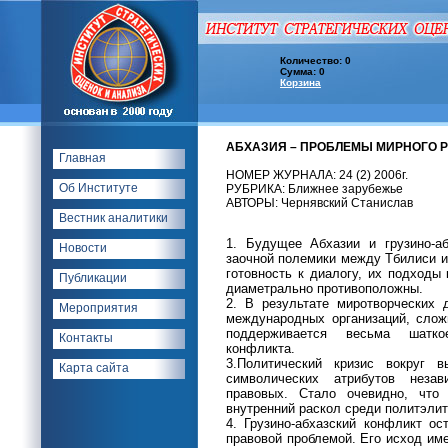
Количество: 0
Сумма: 0
Корзина
АБХАЗИЯ – ПРОБЛЕМЫ МИРНОГО 
Главная
НОМЕР ЖУРНАЛА: 24 (2) 2006г.
Об Институте
РУБРИКА: Ближнее зарубежье
АВТОРЫ: Чернявский Станислав
Вестник аналитики
1. Будущее Абхазии и грузино-а
Новости
заочной полемики между Тбилиси и
готовность к диалогу, их подходы
Публикации
диаметрально противоположны.
2. В результате миротворческих
Мероприятия
международных организаций, слож
поддерживается весьма шатко
Контакты
конфликта.
3.Политический кризис вокруг 
Карта сайта
символических атрибутов незав
правовых. Стало очевидно, что
внутренний раскол среди политэлит
4. Грузино-абхазский конфликт о
правовой проблемой. Его исход им