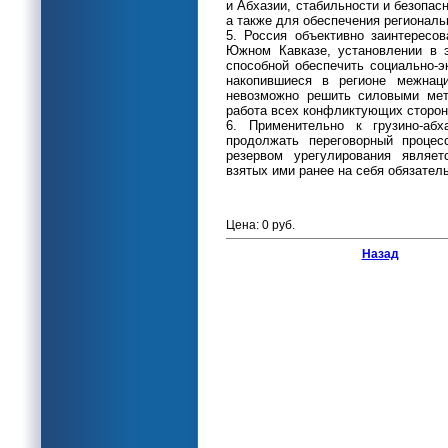
и Абхазии, стабильности и безопас
а также для обеспечения региональ
5. Россия объективно заинтересов
Южном Кавказе, установлении в э
способной обеспечить социально-э
накопившиеся в регионе межнац
невозможно решить силовыми мет
работа всех конфликтующих сторон
6. Применительно к грузино-аб
продолжать переговорный проце
резервом урегулирования являе
взятых ими ранее на себя обязатель
Цена: 0 руб.
Назад