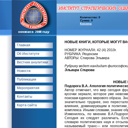
Количество: 0
Сумма: 0
Корзина
НОВЫЕ КНИГИ, КОТОРЫЕ МОГУТ В
Главная
НОМЕР ЖУРНАЛА: 42 (4) 2010г.
Об Институте
РУБРИКА: Рецензии
АВТОРЫ: Спирова Эльвира
Вестник аналитики
Рубрику ведет кандидат философски
Эльвира Спирова
Новости
Публикации
НОВЫЕ
Подорога В.А. Апология политического.
Мероприятия
Автор отмечает, что мир сегодня фр
кусочки зеркало, которое уже невоз
Контакты
поискам единого мирового образа. Зн
значительно труднее, оно перестал
Карта сайта
влияния, доминирующим в политике, 
комплекса. Иными словами, знание об
Изменилось, по мнению В.А.Подорог
Сегодня их следует различать. Ес
словарю политических наук и отсыла
называемый транс— или геополитике 