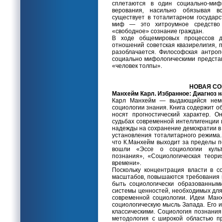
сплетаются в один социально-миф
верования, насильно обязывая вс
существует в тоталитарном государс
миф — это хитроумное средство 
«свободное» сознание граждан.
В ходе общемировых процессов де
отношений советская квазирелигия, 
разоблачается. Философская антроп
социально мифологическими предста
«человек толпы».
НОВАЯ СО
Манхейм Карл. Избранное: Диагноз наш
Карл Манхейм — выдающийся неме
социологии знания. Книга содержит 
носят прогностический характер. 
судьбах современной интеллигенции 
надежды на сохранение демократии в
установления тоталитарного режима.
что К.Манхейм выходит за пределы п
вошли «Эссе о социологии культу
познания», «Социологическая теори
времени».
Поскольку концентрация власти в 
масштабов, повышаются требования к
быть социологически образованными
системы ценностей, необходимых для
современной социологии. Идеи Ман
социологическую мысль Запада. Его 
классическими. Социология познания
методология с широкой областью п