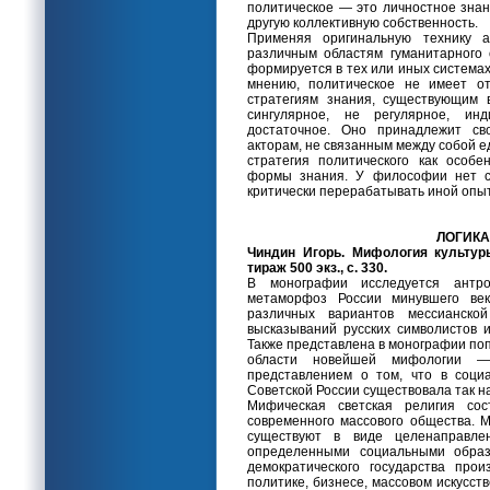
политическое — это личностное знан
другую коллективную собственность.
Применяя оригинальную технику а
различным областям гуманитарного о
формируется в тех или иных системах
мнению, политическое не имеет о
стратегиям знания, существующим 
сингулярное, не регулярное, инд
достаточное. Оно принадлежит св
акторам, не связанным между собой е
стратегия политического как особен
формы знания. У философии нет со
критически перерабатывать иной опы
ЛОГИКА
Чиндин Игорь. Мифология культуры
тираж 500 экз., с. 330.
В монографии исследуется антро
метаморфоз России минувшего века
различных вариантов мессианско
высказываний русских символистов 
Также представлена в монографии по
области новейшей мифологии —
представлением о том, что в соци
Советской России существовала так н
Мифическая светская религия сос
современного массового общества.
существуют в виде целенаправле
определенными социальными образа
демократического государства про
политике, бизнесе, массовом искусст