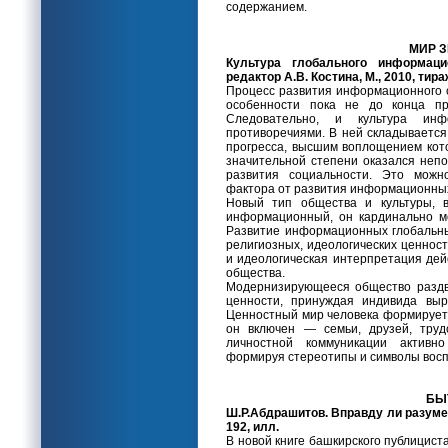
содержанием.
МИР 
Культура глобального информаци
редактор А.В. Костина, М., 2010, тираж
Процесс развития информационного о
особенности пока не до конца пр
Следовательно, и культура ин
противоречиями. В ней складывается
прогресса, высшим воплощением кото
значительной степени оказался неп
развития социальности. Это можно
фактора от развития информационных
Новый тип общества и культуры, в
информационный, он кардинально м
Развитие информационных глобальны
религиозных, идеологических ценнос
и идеологическая интерпретация де
общества.
Модернизирующееся общество раздви
ценности, принуждая индивида выр
Ценностный мир человека формируетс
он включен — семьи, друзей, труд
личностной коммуникации активн
формируя стереотипы и символы восп
БЫ
Ш.Р.Абдрашитов. Вправду ли разумен
192, илл.
В новой книге башкирского публицис