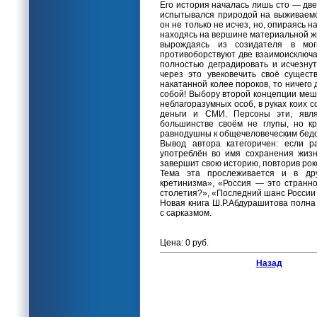
Его история началась лишь сто — две
испытывался природой на выживаемос
он не только не исчез, но, опираясь 
находясь на вершине материальной жи
вырождаясь из созидателя в мо
противоборствуют две взаимоисключ
полностью деградировать и исчезну
через это увековечить своё сущес
накатанной колее пороков, то ничего
собой! Выбору второй концепции ме
неблагоразумных особ, в руках коих 
деньги и СМИ. Персоны эти, явл
большинстве своём не глупы, но кр
равнодушны к общечеловеческим бедс
Вывод автора категоричен: если р
употреблён во имя сохранения жизн
завершит свою историю, повторив ро
Тема эта прослеживается и в дру
кретинизма», «Россия — это странн
столетия?», «Последний шанс России 
Новая книга Ш.Р.Абдурашитова полн
с сарказмом.
Цена: 0 руб.
Назад