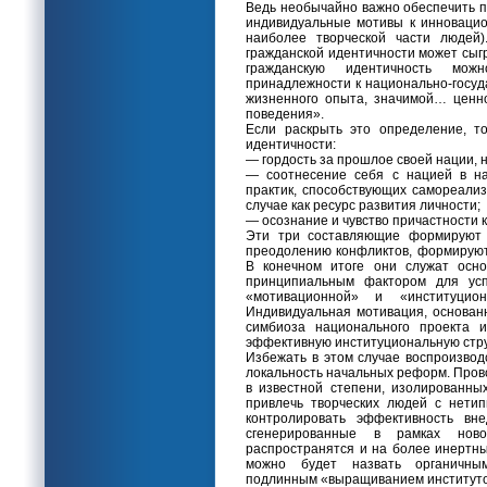
Ведь необычайно важно обеспечить п
индивидуальные мотивы к инновацио
наиболее творческой части людей)
гражданской идентичности может сыг
гражданскую идентичность мож
принадлежности к национально-госуд
жизненного опыта, значимой… ценно
поведения».
Если раскрыть это определение, т
идентичности:
— гордость за прошлое своей нации, 
— соотнесение себя с нацией в н
практик, способствующих самореализ
случае как ресурс развития личности;
— осознание и чувство причастности 
Эти три составляющие формируют н
преодолению конфликтов, формируют
В конечном итоге они служат осно
принципиальным фактором для усп
«мотивационной» и «институцион
Индивидуальная мотивация, основан
симбиоза национального проекта 
эффективную институциональную стру
Избежать в этом случае воспроизвод
локальность начальных реформ. Пров
в известной степени, изолированных
привлечь творческих людей с нетипи
контролировать эффективность вне
сгенерированные в рамках нов
распространятся и на более инертны
можно будет назвать органичным
подлинным «выращиванием институто