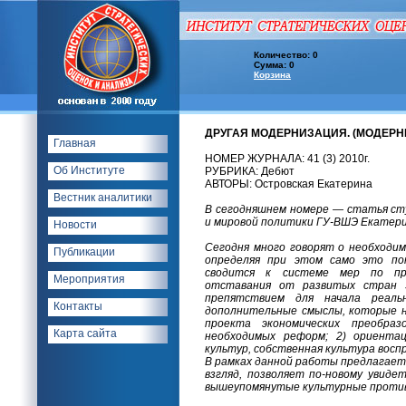
Количество: 0
Сумма: 0
Корзина
ДРУГАЯ МОДЕРНИЗАЦИЯ. (МОДЕРН
Главная
НОМЕР ЖУРНАЛА: 41 (3) 2010г.
Об Институте
РУБРИКА: Дебют
АВТОРЫ: Островская Екатерина
Вестник аналитики
В сегодняшнем номере — статья ст
и мировой политики ГУ-ВШЭ Екатер
Новости
Сегодня много говорят о необходим
Публикации
определяя при этом само это пон
сводится к системе мер по пре
Мероприятия
отставания от развитых стран 
препятствием для начала реаль
Контакты
дополнительные смыслы, которые не
проекта экономических преобра
Карта сайта
необходимых реформ; 2) ориента
культур, собственная культура восп
В рамках данной работы предлагаетс
взгляд, позволяет по-новому увид
вышеупомянутые культурные против