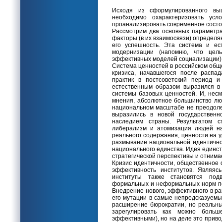
Исходя из сформулированного в
необходимо охарактеризовать усло
проанализировать современное состо
Рассмотрим два основных параметра
факторы (в их взаимосвязи) определя
его успешность. Эта система и ес
модернизации (напомню, что це
эффективных моделей социализации)
Система ценностей в российском обще
кризиса, начавшегося после распа
практик в постсоветский период 
естественным образом выразился в
системы базовых ценностей. И, несм
мнения, абсолютное большинство люд
национальном масштабе не преодол
выразились в новой государственн
наследием страны. Результатом с
либерализм и атомизация людей на
реального содержания, ценности на 
размывание национальной идентично
национального единства. Идея единст
стратегической перспективы и отнима
Кризис идентичности, общественное 
эффективность институтов. Являяс
институты также становятся под
формальных и неформальных норм по
Внедрение нового, эффективного в ра
его мутации в самые непредсказуем
расширение бюрократии, но реальны
зарегулировать как можно боль
эффективными), но на деле это прив