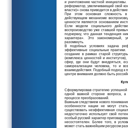
и уничтожению частной инициативы. 
реформатор, увеличивающий свой кон
власти)» снова приводится в действи
При этом основная сложность в
действующем механизме воспроизвод
ценности являются основанием инст
Если модели социального действ
воспроизводство уже ставшей привыч
подчеркну, что данная тенденция ни
характера». Это закономерный, 
разомкнуть.
В подобных условиях задача реф
эффективные социальные практики.
создание в рамках старой структур
(комплекса ценностей и институтов)
сфер, где они будут внедряться, е
самореализации человека, то и в
взаимодействия. Подобный подход к 
центре внимания должно быть российс
Кул
Сформулировав стратегию успешной 
одной важной стороне вопроса, а 
процессе преобразований.
Важным следствием нового понимания
особенности нации не могут стат
существовать неэффективная социаль
недостаточно использует свой потен
особый русский характер приговаривае
несостоятелен. Более того, в усло
может стать важнейшим ресурсом раз