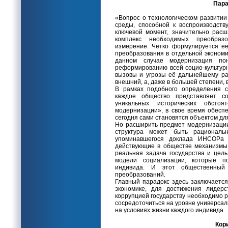
Пара
«Вопрос о технологическом развитии
среды, способной к воспроизводств
ключевой момент, значительно рас
комплекс необходимых преобраз
измерение. Четко формулируется её
преобразования в отдельной экономи
данном случае модернизация по
реформированию всей социо-культур
вызовы и угрозы её дальнейшему ра
внешний, а, даже в большей степени, 
В рамках подобного определения с
каждое общество представляет с
уникальных исторических обстоя
модернизации», в свое время обесп
сегодня сами становятся объектом дл
Но расширить предмет модернизации 
структура может быть рациональ
упоминавшегося доклада ИНСОРа г
действующие в обществе механизмы 
реальная задача государства и цель
модели социализации, которые по
индивида. И этот общественный
преобразований.
Главный парадокс здесь заключается
экономике, для достижения лидерс
коррупцией государству необходимо 
сосредоточиться на уровне универсал
на условиях жизни каждого индивида.
Кор