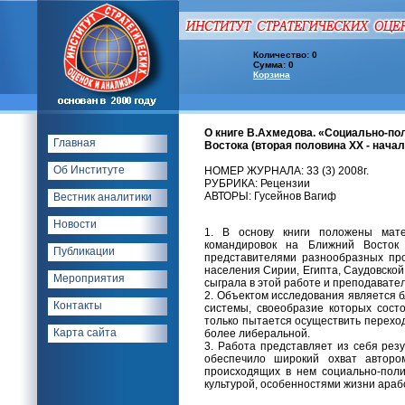
Количество: 0
Сумма: 0
Корзина
О книге В.Ахмедова. «Социально-по
Главная
Востока (вторая половина XX - начало
Об Институте
НОМЕР ЖУРНАЛА: 33 (3) 2008г.
РУБРИКА: Рецензии
АВТОРЫ: Гусейнов Вагиф
Вестник аналитики
Новости
1. В основу книги положены мат
командировок на Ближний Восток 
Публикации
представителями разнообразных пр
населения Сирии, Египта, Саудовской
Мероприятия
сыграла в этой работе и преподавател
2. Объектом исследования является 
Контакты
системы, своеобразие которых состо
только пытается осуществить перехо
Карта сайта
более либеральной.
3. Работа представляет из себя рез
обеспечило широкий охват авторо
происходящих в нем социально-полит
культурой, особенностями жизни араб