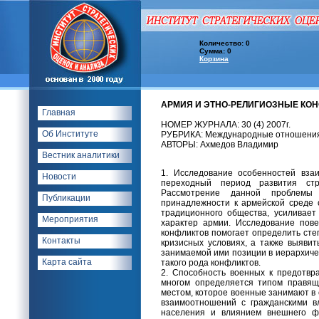
Количество: 0
Сумма: 0
Корзина
АРМИЯ И ЭТНО-РЕЛИГИОЗНЫЕ КО
Главная
НОМЕР ЖУРНАЛА: 30 (4) 2007г.
Об Институте
РУБРИКА: Международные отношени
АВТОРЫ: Ахмедов Владимир
Вестник аналитики
1. Исследование особенностей вза
Новости
переходный период развития ст
Рассмотрение данной проблемы 
Публикации
принадлежности к армейской среде 
традиционного общества, усиливает
Мероприятия
характер армии. Исследование пов
конфликтов помогает определить сте
Контакты
кризисных условиях, а также выяви
занимаемой ими позиции в иерархиче
Карта сайта
такого рода конфликтов.
2. Способность военных к предотв
многом определяется типом правяще
местом, которое военные занимают в 
взаимоотношений с гражданскими в
населения и влиянием внешнего ф