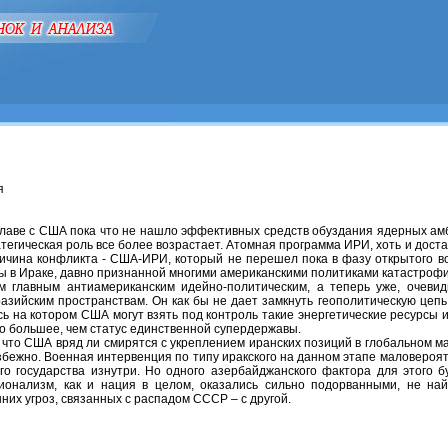
я
лаве с США пока что не нашло эффективных средств обуздания ядерных амб
атегическая роль все более возрастает. Атомная программа ИРИ, хоть и дос
ричина конфликта - США-ИРИ, который не перешел пока в фазу открытого 
ны в Ираке, давно признанной многими американскими политиками катастрофи
м главным антиамериканским идейно-политическим, а теперь уже, очеви
зийским пространствам. Он как бы не дает замкнуть геополитическую цеп
ь на котором США могут взять под контроль такие энергетические ресурсы 
о большее, чем статус единственной супердержавы.
 что США вряд ли смирятся с укреплением иранских позиций в глобальном м
ежно. Военная интервенция по типу иракского на данном этапе маловероя
о государства изнутри. Но одного азербайджанского фактора для этого бу
ионализм, как и нация в целом, оказались сильно подорванными, не на
них угроз, связанных с распадом СССР – с другой.