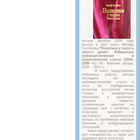
начале декабря 2008 года
вышла в свет книга Вагифа
Гусейнова
"Политика у порога
твоего дома". Избранные
публицистические и
аналитические статьи (2000-
2008 гг.)
(М.: Красная звезда,
2008. - 468 с.).
В книге представлены
избранные работы автора
последних лет -
публицистические статьи и
эссе по злободневным
вопросам внутренней жизни
страны и конфликтным
ситуациям в различных
регионах планеты,
полемические заметки на
страницах книг о политике и
политиках прошлого и
настоящего, аналитические
обзоры по проблемам мировой
политики и международных
отношений.
Книга представляет интерес
для специалистов, а также для
широкого круга читателей.