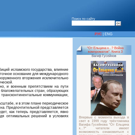
Поиск по сайту
РУС
|
ENG
"От Ельцина к...? Война
компроматов". Книга 3
Вагиф Гусейнов
иций исламского государства, влияние
таточное основание для международного
вооруженного вторжения исключительно
ческой.
дно, и военным препятствием на пути
ь благожелательных стран, образующих
и трансконтинентальные коммуникации,
асштабе, и в этом плане периодическое
тна. Предпочтительной представляется
дет, как теперь представляется, явно
йдя оптимальных решений в условиях
Впервые с момента выхода в
свет в 1999 году трёхтомника
Вагифа Гусейнова "От Ельцина
к...?" читатели имеют
возможность ознакомиться с