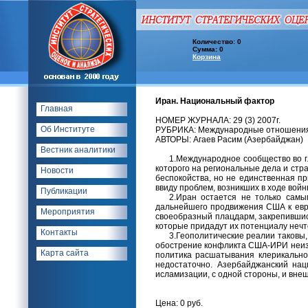
Количество: 0
Сумма: 0
Корзина
Иран. Национальный фактор
Главная
НОМЕР ЖУРНАЛА: 29 (3) 2007г.
Об Институте
РУБРИКА: Международные отношени
АВТОРЫ: Агаев Расим (Азербайджан)
Вестник аналитики
1.Международное сообщество во г
которого на региональные дела и стр
Новости
беспокойства, но не единственная п
ввиду проблем, возникших в ходе вой
Публикации
2.Иран остается не только самы
дальнейшего продвижения США к евра
Мероприятия
своеобразный плацдарм, закрепившис
которые придадут их потенциалу нечт
Контакты
3.Геополитические реалии таковы,
обострение конфликта США-ИРИ неизб
Карта сайта
политика расшатывания клерикальног
недостаточно. Азербайджанский нац
исламизации, с одной стороны, и внеш
Цена: 0 руб.