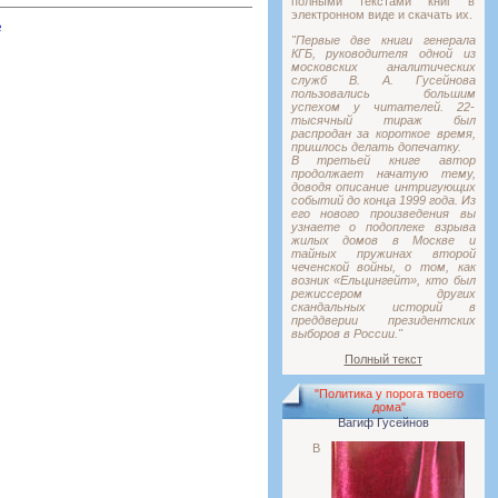
полными текстами книг в
электронном виде и скачать их.
ь
"Первые две книги генерала
КГБ, руководителя одной из
московских аналитических
служб В. А. Гусейнова
пользовались большим
успехом у читателей. 22-
тысячный тираж был
распродан за короткое время,
пришлось делать допечатку.
В третьей книге автор
продолжает начатую тему,
доводя описание интригующих
событий до конца 1999 года. Из
его нового произведения вы
узнаете о подоплеке взрыва
жилых домов в Москве и
тайных пружинах второй
чеченской войны, о том, как
возник «Ельцингейт», кто был
режиссером других
скандальных историй в
преддверии президентских
выборов в России."
Полный текст
"Политика у порога твоего
дома"
Вагиф Гусейнов
В