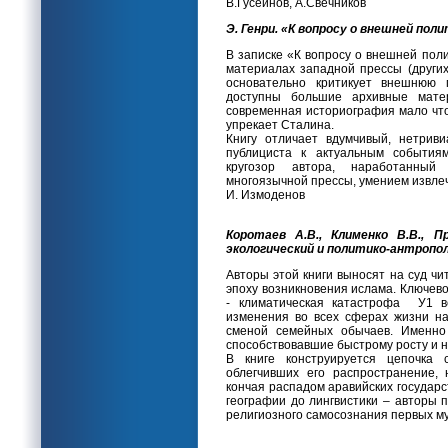
В.Гусейнов, А.Свечников
Э. Генри. «К вопросу о внешней поли
В записке «К вопросу о внешней поли
материалах западной прессы (других
основательно критикует внешнюю 
доступны большие архивные мате
современная историография мало что
упрекает Сталина.
Книгу отличает вдумчивый, нетрив
публициста к актуальным события
кругозор автора, наработанный
многоязычной прессы, умением извлеч
И. Измоденов
Коротаев А.В., Клименко В.В., П
экологический и политико-антропол
Авторы этой книги выносят на суд ч
эпоху возникновения ислама. Ключево
- климатическая катастрофа У1 ве
изменения во всех сферах жизни на
сменой семейных обычаев. Именно 
способствовавшие быстрому росту и 
В книге конструируется цепочка
облегчивших его распространение,
кончая распадом аравийских государс
географии до лингвистики – авторы 
религиозного самосознания первых м