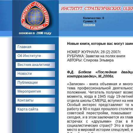
Количество: 0
Сумма: 0
Корзина
Новые книги, которые вас могут заи
Главная
НОМЕР ЖУРНАЛА: 28 (2) 2007г.
Об Институте
РУБРИКА: Заметки на полях книги
АВТОРЫ: Спирова Эльвира
Вестник аналитики
Ф.Д. Бобков «Последние двадц
Новости
контрразведки», М.,2006г.
Публикации
«Записки» - книга объемная и много
тема профессиональной деятельнос
Мероприятия
положение. Читатель получает возмо
момента, когда в 1945 году 19-летн
Контакты
отдела школы СМЕРШ, вступил на нев
Особый интерес представляют те м
работу в 90-х годах прошлого столе
Карта сайта
советской перестройки, показываю
сегодня, и в этом заключается их гла
встречах с «друзьями» (так в 
социалистических стран)? Это в при
место в мировой истории спецслужб, е