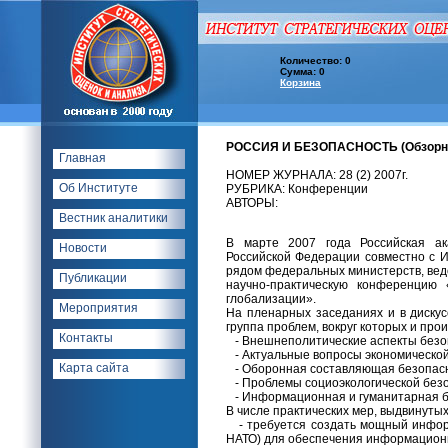
Количество: 0
Сумма: 0
Корзина
РОССИЯ И БЕЗОПАСНОСТЬ (Обзорно
Главная
НОМЕР ЖУРНАЛА: 28 (2) 2007г.
Об Институте
РУБРИКА: Конференции
АВТОРЫ:
Вестник аналитики
В марте 2007 года Российская ак
Новости
Российской Федерации совместно с И
рядом федеральных министерств, вед
Публикации
научно-практическую конференцию 
глобализации».
Мероприятия
На пленарных заседаниях и в дискус
группа проблем, вокруг которых и пр
Контакты
- Внешнеполитические аспекты безо
- Актуальные вопросы экономической
Карта сайта
- Оборонная составляющая безопас
- Проблемы социоэкологической безо
- Информационная и гуманитарная б
В числе практических мер, выдвинуты
- требуется создать мощный информ
НАТО) для обеспечения информацион