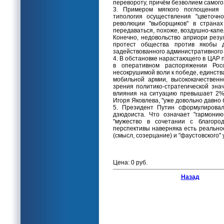
перевороту, причём безволием самого
3. Примером мягкого поглощения
типология осуществления "цветочн
революции "выборщиков" в страна
передаваться, похоже, воздушно-капе
Конечно, недовольство априори резу
протест общества против якобы 
задействованного административного 
4. В обстановке нарастающего в ЦАР 
в оперативном распоряжении Ро
несокрушимой воли к победе, единств
мобильной армии, высококачественн
зрения политико-стратегической зна
влияния на ситуацию превышает 2%.
Игоря Яковлева, "уже довольно давно 
5. Президент Путин сформулировал
дзюдоиста. Что означает "гармони
"мужество в сочетании с благород
перспективы наверняка есть реально
(смысл, созерцание) и "фаустовского" 
Цена: 0 руб.
Назад