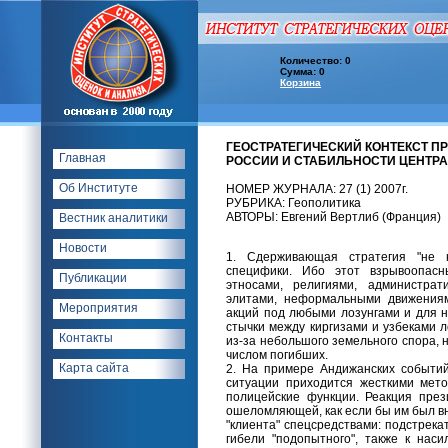
Количество: 0
Сумма: 0
Корзина
ГЕОСТРАТЕГИЧЕСКИЙ КОНТЕКСТ 
Главная
РОССИИ И СТАБИЛЬНОСТИ ЦЕНТРАЛ
Об Институте
НОМЕР ЖУРНАЛА: 27 (1) 2007г.
РУБРИКА: Геополитика
АВТОРЫ: Евгений Вертлиб (Франция)
Вестник аналитики
Новости
1. Сдерживающая стратегия "не н
специфики. Ибо этот взрывоопасн
Публикации
этносами, религиями, администрат
элитами, неформальными движениям
Мероприятия
акций под любыми лозунгами и для 
стычки между киргизами и узбеками 
Контакты
из-за небольшого земельного спора,
числом погибших.
Карта сайта
2. На примере Андижанских событий
ситуации приходится жесткими мет
полицейские функции. Реакция пре
ошеломляющей, как если бы им был в
"клиента" спецсредствами: подстрека
гибели "подопытного", также к нас