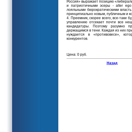
Россия» выражает позицию «либерал
и патриотичными эсеры - alter eg
лояльными бюрократическими власть
принципиально новым, публичным и к
4. Преемник, скорее всего, все-таки 
управлению отсекает почти все не
кандидатуры. Поэтому разумно пр
держащимся в тени. Каждая из них пр
нуждается в «противовесе», кот
конкурентов.
Цена: 0 руб.
Назад