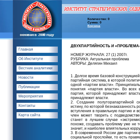
Количество: 0
Сумма: 0
Корзина
ДВУХПАРТИЙНОСТЬ И «ПРОБЛЕМА-
Главная
НОМЕР ЖУРНАЛА: 27 (1) 2007г.
Об Институте
РУБРИКА: Актуальная проблема
АВТОРЫ: Делягин Михаил
Вестник аналитики
1. Долгое время базовой конструкцией
Новости
партийная система, в которой полит
одной «партии власти». Принципиаль
Публикации
понятия «партия власти». Во всех
партия, которой принадлежит власть
Мероприятия
принадлежит власти.
2. Создание полуторапартийной с
Контакты
истину, по которой безнаказанность 
вступления в правильную партию и в
Карта сайта
член может творить с подведомстве
станет в лучшем случае «экстремис
похоже, создавать проблему уже не т
значит, и наиболее влиятельных корр
3. В современной России две партии
социальной прослойки, то есть прав