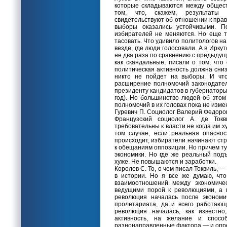
которые складываются между общес
том, что, скажем, результаты
свидетельствуют об отношении к пра
выборы оказались устойчивыми. П
избирателей не меняются. Но еще тр
тасовать. Что удивило политологов на
везде, где люди голосовали. А в Ирку
не два раза по сравнению с предыду
как скандальные, писали о том, что
политическая активность должна сни
никто не пойдет на выборы. И что
расширение полномочий законодател
президенту кандидатов в губернаторы
год). Но большинство людей об это
полномочий в их головах пока не изме
Гуревич П. Социолог Валерий Федоров
Французский социолог А. де Ток
требовательны к власти не когда им ху
том случае, если реальная опасно
происходит, избиратели начинают ст
к обещаниям оппозиции. Но причем т
экономики. Но где же реальный под
хуже. Не повышаются и заработки.
Королев С. То, о чем писал Токвиль,
в истории. Но я все же думаю, что
взаимоотношений между экономичес
ведущими порой к революциями, а 
революция началась после экономич
пролетариата, да и всего работающ
революция началась, как известно
активность, на желание и спосо
разнонаправленные фактора — и опре