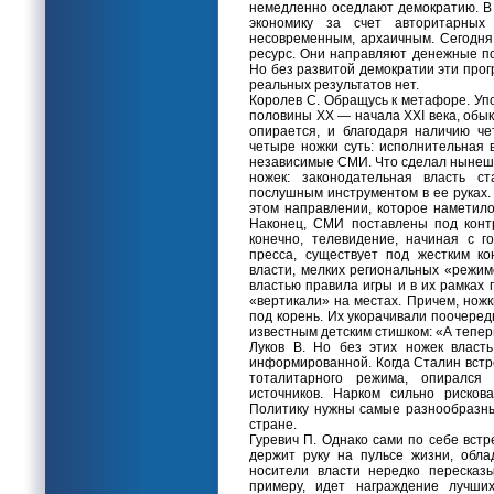
немедленно оседлают демократию. В 
экономику за счет авторитарных 
несовременным, архаичным. Сегодня
ресурс. Они направляют денежные пот
Но без развитой демократии эти про
реальных результатов нет.
Королев С. Обращусь к метафоре. Уп
половины XX — начала XXI века, обык
опирается, и благодаря наличию че
четыре ножки суть: исполнительная 
независимые СМИ. Что сделал нынешн
ножек: законодательная власть ст
послушным инструментом в ее руках.
этом направлении, которое наметило
Наконец, СМИ поставлены под конт
конечно, телевидение, начиная с го
пресса, существует под жестким к
власти, мелких региональных «режим
властью правила игры и в их рамках
«вертикали» на местах. Причем, нож
под корень. Их укорачивали поочеред
известным детским стишком: «А тепер
Луков В. Но без этих ножек власт
информированной. Когда Сталин встр
тоталитарного режима, опирался
источников. Нарком сильно рисков
Политику нужны самые разнообразные
стране.
Гуревич П. Однако сами по себе встр
держит руку на пульсе жизни, обла
носители власти нередко пересказ
примеру, идет награждение лучши