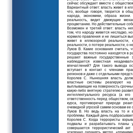
сейчас обсуждает вместе с общество
Вариантный ответ: власть живет в ил
что, вообще говоря, творится в об
народа, экономики, образа жизни.
реальность, видит движущие меха
процветанию. Но действительные собы
Возможен и третий ответ: власть не
том, что народу живется несладко, н
кормило правления и не лишиться выго
живет в иллюзорной реальности, н
реальности, о потере реальности, о н
Луков В. Какие основания считать, 
государства постоянно находятся в 
решают важные государственные з
наблюдается известная неадеква
впечатлений? Для такого вывода о
вступает в контакт с членами пра
регионов и даже с отдельными предс
Королев С. Нынешняя власть должн
властные системы реагируют на
выплывающие на поверхность срочные
какую-либо внятную стратегию развит
интеллектуального ресурса (а его
ответственность перед обществом, с
курса, противоречат природе реак
очевидной угрозой самим основам ее 
Луков В. Но ведь власть на то и 
проблемы. Каждый день подбрасывает
Королев С. Когда террористы взры
подвалы и разрабатывать планы у
совершается террористический акт
усиленно охранять метро, «принима