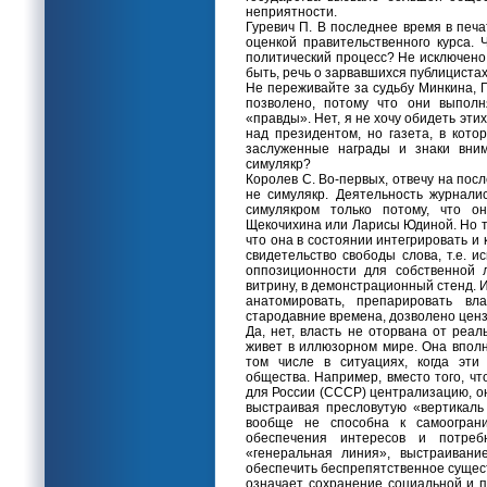
неприятности.
Гуревич П. В последнее время в печа
оценкой правительственного курса. 
политический процесс? Не исключено,
быть, речь о зарвавшихся публициста
Не переживайте за судьбу Минкина, Г
позволено, потому что они выпол
«правды». Нет, я не хочу обидеть эт
над президентом, но газета, в кото
заслуженные награды и знаки вним
симулякр?
Королев С. Во-первых, отвечу на посл
не симулякр. Деятельность журнали
симулякром только потому, что он
Щекочихина или Ларисы Юдиной. Но т
что она в состоянии интегрировать и 
свидетельство свободы слова, т.е. 
оппозиционности для собственной л
витрину, в демонстрационный стенд. 
анатомировать, препарировать в
стародавние времена, дозволено ценз
Да, нет, власть не оторвана от реал
живет в иллюзорном мире. Она вполн
том числе в ситуациях, когда эти
общества. Например, вместо того, ч
для России (СССР) централизацию, он
выстраивая пресловутую «вертикаль 
вообще не способна к самоогран
обеспечения интересов и потре
«генеральная линия», выстраивани
обеспечить беспрепятственное сущес
означает сохранение социальной и п