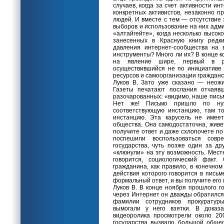
случаев, когда за счет активности и
конкретных активистов, незаконно п
людей. И вместе с тем — отсутствие
выборов и использование на них адми
«алтайгейте», когда несколько высо
занесенных в Красную книгу редк
давления интернет-сообщества на 
инструменты? Много ли их? В конце к
на явление шире, первый в ро
осуществившийся не по инициативе в
ресурсов и самоорганизации гражданс
Луков В. Зато уже сказано — неожи
Газеты печатают послания отчаяв
разочарованных: «видимо, наше письм
Нет же! Письмо пришло по нужн
соответствующую инстанцию, там т
инстанцию. Эта карусель не имеет
общества. Она самодостаточна, живе
получите ответ и даже схлопочете по
поспешили воспользоваться сов
государства, чуть позже один за др
«клюнули» на эту возможность. Местн
говорится, социологический факт
гражданина, как правило, в конечном
действия которого говорится в письм
формальный ответ, и вы получите его
Луков В. В конце ноября прошлого г
через Интернет он дважды обратился
фамилии сотрудников прокуратуры
вымогали у него взятки. В доказа
видеоролика просмотрели около 20
государства вызвало большой обще