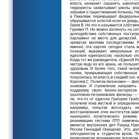
власть начинает охранять аэропор
террористы захватывают школы, вла
забывая о существовании больниц. На
в Пикалеве перекрывают федеральну
обрушивается золотой если не дождь, 
Луков В. Но это и называется собств
Гуревич П. Но можно взглянуть на си
долгодействие собственных поступк
парламент не место для дискуссий, 
чреватая многими последствиями. 
именно эта партия сегодня стала в
позиций, выражают аморальные ус
идеологи единороссов, насколько оп
Когда тот же руководитель «Единой Рос
чистую воду из его крана, не пользу
здоровым. И более того, такой чело
логика, прикрывающая собственные
погрузилась ли власть в сладкий сон,
Королев С. Политик-бизнесмен — фиг
знаковая. И стремление направить
поддержку своих бизнес-интересов
грызловско-петриковские фильтры — 
ли, что-то от одиссеи Григория Граб
получили пока жесткой и определенн
например, попытки воссоздать л
восстановления этих институтов кам
нынешнего политического режима
реанимацию системы ЛТП замечены 
министр внутренних дел Рашид Нург
России Геннадий Онищенко. Это, дал
абитуриентов и студентов вузов. Т
периодически возникающие всплески 