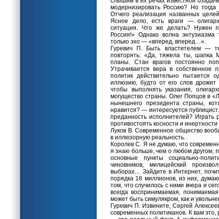
слышим в их речах известной озадаче
модернизировать Россию? Но тогда
Отчего реализация названных целе
Ясное дело, есть враги — олигарх
ситуация. Что же делать? Нужен п
Россия!» Однако волна энтузиазма 
только эхо — «вперед, вперед…».
Гуревич П. Быть властителем — т
повторять: «Да, тяжела ты, шапка 
планы. Стан врагов постоянно поп
Утрачивается вера в собственное п
политик действительно пытается о
иллюзию, будто от его слов дрожит 
чтобы выполнять указания, олигар
могущество страны. Олег Попцов в «
нынешнего президента страны, кот
нравится? — интересуется публицист
преданность исполнителей? Играть 
противостоять косности и инертности
Луков В. Современное общество вооб
в иллюзорную реальность.
Королев С. Я не думаю, что современн
я знаю больше, чем о любом другом, 
основные пункты социально-поли
чиновников, милицейский произво
выборах… Зайдите в Интернет, почит
порядка 18 миллионов, из них, дума
том, что случилось с ними вчера и се
всегда воспринимаемая, понимаемая
может быть симулякром, как и увольн
Гуревич П. Извините, Сергей Алексее
современных политиканов. К вам это, 