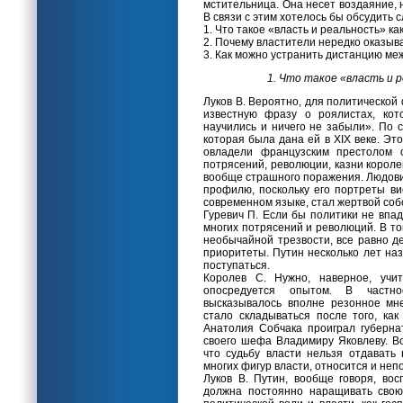
мстительница. Она несет воздаяние, н
В связи с этим хотелось бы обсудить
1. Что такое «власть и реальность» 
2. Почему властители нередко оказы
3. Как можно устранить дистанцию ме
1. Что такое «власть и 
Луков В. Вероятно, для политическо
известную фразу о роялистах, ко
научились и ничего не забыли». По с
которая была дана ей в XIX веке. Эт
овладели французским престолом
потрясений, революции, казни короле
вообще страшного поражения. Людовик
профилю, поскольку его портреты ви
современном языке, стал жертвой соб
Гуревич П. Если бы политики не впа
многих потрясений и революций. В том
необычайной трезвости, все равно д
приоритеты. Путин несколько лет наз
поступаться.
Королев С. Нужно, наверное, учит
опосредуется опытом. В частно
высказывалось вполне резонное мн
стало складываться после того, ка
Анатолия Собчака проиграл губерна
своего шефа Владимиру Яковлеву. В
что судьбу власти нельзя отдавать 
многих фигур власти, относится и неп
Луков В. Путин, вообще говоря, во
должна постоянно наращивать свою