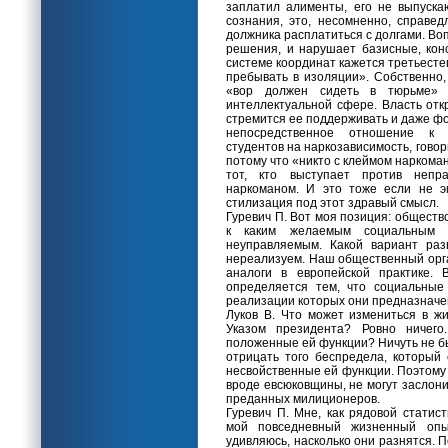
заплатил алименты, его не выпуска
сознания, это, несомненно, справед
должника расплатиться с долгами. Воп
решения, и нарушает базисные, кон
системе координат кажется третьесте
пребывать в изоляции». Собственно,
«вор должен сидеть в тюрьме» 
интеллектуальной сфере. Власть отк
стремится ее поддерживать и даже ф
непосредственное отношение к м
студентов на наркозависимость, говор
потому что «никто с клеймом наркомана
тот, кто выступает против непр
наркоманом. И это тоже если не э
стилизация под этот здравый смысл.
Гуревич П. Вот моя позиция: обществ
к каким желаемым социальным п
неуправляемым. Какой вариант ра
нереализуем. Наш общественный орг
аналоги в европейской практике. 
определяется тем, что социальные
реализации которых они предназначе
Луков В. Что может измениться в жи
Указом президента? Ровно ничего
положенные ей функции? Ничуть не бы
отрицать того беспредела, который
несвойственные ей функции. Поэтому 
вроде евсюковщины, не могут заслон
преданных милиционеров.
Гуревич П. Мне, как рядовой статис
мой повседневный жизненный опы
удивляюсь, насколько они разнятся. 