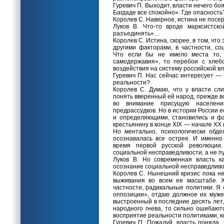
Гуревич П. Выходит, власти нечего боя
Багдаде все спокойно». Где опасность
Королев С. Наверное, истина не посере
Луков В. Что-то вроде марксистск
разъединять»…
Королев С. Истина, скорее, в том, чт
другими факторами, в частности, со
Что если бы не имело места то, 
самодержавия», то перебои с хлеб
воздействия на систему российской вл
Гуревич П. Нас сейчас интересует —
реальности?
Королев С. Думаю, что у власти сл
понять вверенный ей народ, прежде вс
во внимание присущую населени
предрассудков. Но в истории России е
и определяющими, становились и фа
крестьянину в конце XIX — начале XX в
Но ментально, психологически обд
осознавалась все острее. И именно
время первой русской революции
социальной несправедливости, а не п
Луков В. Но современная власть к
осознание социальной несправедливос
Королев С. Нынешний кризис пока н
выживания во всем ее масштабе. Х
частности, радикальные политики. Я
оппозиции», отдаю должное их мужес
выстроенный в последние десять лет
народного гнева, то сильно ошибают
восприятие реальности политиками, к
Гуревич П. Пожалуй, власть поняла,