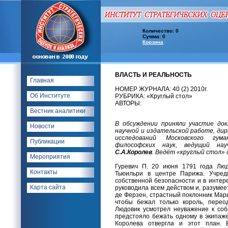
Количество: 0
Сумма: 0
Корзина
ВЛАСТЬ И РЕАЛЬНОСТЬ
Главная
НОМЕР ЖУРНАЛА: 40 (2) 2010г.
Об Институте
РУБРИКА: «Круглый стол»
АВТОРЫ:
Вестник аналитики
В обсуждении приняли участие док
Новости
научной и издательской работе, д
исследований Московского гу
Публикации
философских наук, ведущий н
С.А.Королев
. Ведёт «круглый стол»
Мероприятия
Гуревич П. 20 июня 1791 года Люд
Контакты
Тьюильри в центре Парижа. Учред
собственной безопасности и в интер
Карта сайта
руководила всем действом и, разумее
де Ферзен, страстный поклонник Мар
чтобы бежал только король, перео
Людовик усмотрел неуважение к соб
предстояло бежать одному в экипаже
Королева отвергла и этот план. 