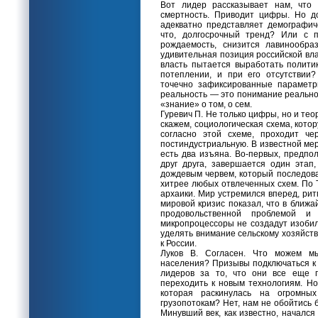
Вот лидер рассказывает нам, что
смертность. Приводит цифры. Но до
адекватно представляет демографи
что, долгосрочный тренд? Или с 
рождаемость, снизится лавинообр
удивительная позиция российской вла
власть пытается выработать политик
потеплении, и при его отсутствии
точечно зафиксированные параметры
реальность — это понимание реальнос
«знание» о том, о сем.
Гуревич П. Не только цифры, но и тео
скажем, социологическая схема, кот
согласно этой схеме, проходит ч
постиндустриальную. В известной мер
есть два изъяна. Во-первых, предпо
друг друга, завершается один этап
дождевым червем, который последова
хитрее любых отвлеченных схем. По 
архаики. Мир устремился вперед, ри
мировой кризис показал, что в ближ
продовольственной проблемой и
микропроцессоры не создадут изобил
уделять внимание сельскому хозяйству
к России.
Луков В. Согласен. Что можем мы
населения? Призывы подключаться к
лидеров за то, что они все еще 
переходить к новым технологиям. Но
которая раскинулась на огромны
грузопотокам? Нет, нам не обойтись 
Минувший век, как известно, началс