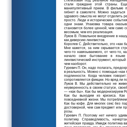
стилизован под реальное нападени
стали граждане этой страны. Ещ
манипулятивный прием. В фильме п
гибнет в самолете. Можно задаться
здравого смысла не могут отделить р
просто. Люди и исторические события
одни знаки. Упаковка товара оказы
становится более ценной, чем само 
весомым, чем его реализация.
Луков В. Повальное внедрение в наш
как диверсию лингвистов.
Королев С. Действительно, это «как б
Мне кажется, за ним скрывается ст
чего-то навязываемого, от чего-то, 
начало свое бытование в языке 
лингвистический инструмент, который
чем наоборот.
Гуревич П. Он, надо полагать, предох
в реальность. Можно с помощью «как 
подлинности. Когда человек говори
сопротивляется фикции. Но вряд ли п
Луков В. Мы действительно не жив
неуверенность в своем статусе, сво
— «как бы». Как бы модернизируем Р
Как бы выходим из кризиса. Как
повседневной жизни. Мы потребляем 
Как бы кофе. Для многих секс без п
достоверной, чем сам предмет или п
розы.
Гуревич П. Поэтому нет ничего удив
политику. Справедливость, начерт
житейская правда. Имидж политика ва