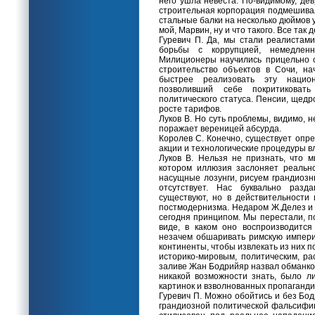
него ушла невеста. По-видимому, де
строительная корпорация подмешивал
стальные балки на несколько дюймов у
мой, Марвин, ну и что такого. Все так
Гуревич П. Да, мы стали реалистами
борьбы с коррупцией, немедленн
Милиционеры научились прицельно с
строительство объектов в Сочи, на
быстрее реализовать эту нацио
позволивший себе покритиковат
политического статуса. Пенсии, щед
росте тарифов.
Луков В. Но суть проблемы, видимо, 
поражает вереницей абсурда.
Королев С. Конечно, существует опр
акции и технологические процедуры вл
Луков В. Нельзя не признать, что 
котором иллюзия заслоняет реальн
насущные лозунги, рисуем грандиозн
отсутствует. Нас буквально разд
существуют, но в действительности 
постмодернизма. Недаром Ж.Делез и 
сегодня принципом. Мы перестали, п
виде, в каком оно воспроизводитс
незачем обшаривать римскую империю
континенты, чтобы извлекать из них 
историко-мировым, политическим, р
заливе Жан Бодрийяр назвал обманко
никакой возможности знать, было л
картинок и взволнованных пропаганди
Гуревич П. Можно обойтись и без Бо
грандиозной политической фальсифик