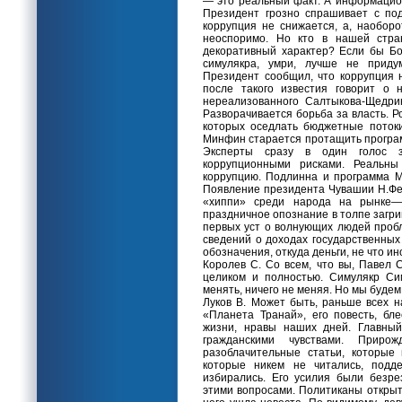
— это реальный факт. А информацио
Президент грозно спрашивает с под
коррупция не снижается, а, наоборо
неоспоримо. Но кто в нашей стра
декоративный характер? Если бы Б
симулякра, умри, лучше не прид
Президент сообщил, что коррупция н
после такого известия говорит о 
нереализованного Салтыкова-Щедри
Разворачивается борьба за власть. 
которых оседлать бюджетные потоки
Минфин старается протащить програ
Эксперты сразу в один голос 
коррупционными рисками. Реальны
коррупцию. Подлинна и программа М
Появление президента Чувашии Н.Фед
«хиппи» среди народа на рынке—
праздничное опознание в толпе загр
первых уст о волнующих людей пробл
сведений о доходах государственных
обозначения, откуда деньги, не что ино
Королев С. Со всем, что вы, Павел 
целиком и полностью. Симулякр Си
менять, ничего не меняя. Но мы будем
Луков В. Может быть, раньше всех н
«Планета Транай», его повесть, б
жизни, нравы наших дней. Главный
гражданскими чувствами. Приро
разоблачительные статьи, которые 
которые никем не читались, подде
избирались. Его усилия были безре
этими вопросами. Политиканы открыт