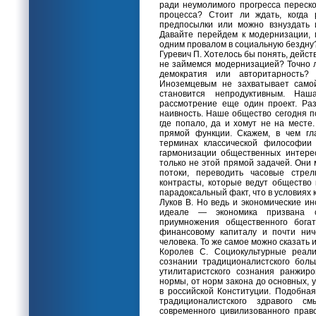
ради неумолимого прогресса переск
процесса? Стоит ли ждать, когда 
предпосылки или можно взнуздать 
Давайте перейдем к модернизации, 
одним провалом в социальную бездну
Гуревич П. Хотелось бы понять, дейст
не займемся модернизацией? Точно л
демократия или авторитарность
Иноземцевым не захватывает само
становится непродуктивным. На
рассмотрение еще один проект. Ра
наивность. Наше общество сегодня п
где попало, да и хомут не на месте
прямой функции. Скажем, в чем гл
терминах классической философии 
гармонизации общественных интере
только не этой прямой задачей. Они
потоки, переводить часовые стре
контрасты, которые ведут общество 
парадоксальный факт, что в условиях
Луков В. Но ведь и экономические и
идеале — экономика призвана с
приумножения общественного богат
финансовому капиталу и почти нич
человека. То же самое можно сказать 
Королев С. Социокультурные реали
сознании традиционалистского бол
утилитаристского сознания ранжи
нормы, от норм закона до основных, 
в российской Конституции. Подобна
традиционалистского здравого с
современного цивилизованного прав