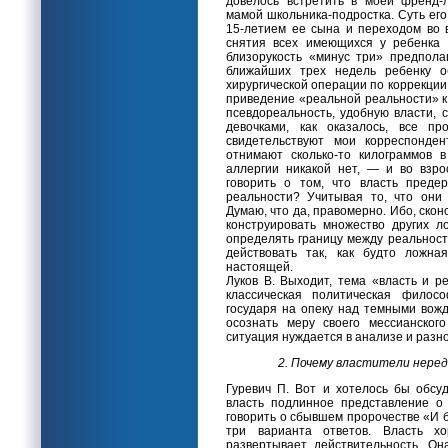
довелось встретить в моей френд-
мамой школьника-подростка. Суть его 
15-летием ее сына и переходом во 
снятия всех имеющихся у ребенка 
близорукость «минус три» предпола
ближайших трех недель ребенку о
хирургической операции по коррекции
приведение «реальной реальности» к
псевдореальность, удобную власти, 
девочками, как оказалось, все 
свидетельствуют мои корреспонден
отнимают сколько-то килограммов в
аллергии никакой нет, — и во взр
говорить о том, что власть преде
реальности? Учитывая то, что они
Думаю, что да, правомерно. Ибо, ск
конструировать множество других л
определять границу между реальнос
действовать так, как будто ложн
настоящей.
Луков В. Выходит, тема «власть и р
классическая политическая филос
государя на опеку над темными вож
осознать меру своего мессианског
ситуация нуждается в анализе и разн
2. Почему властители нере
Гуревич П. Вот и хотелось бы обсу
власть подлинное представление о
говорить о сбывшем пророчестве «И б
три варианта ответов. Власть х
развертывает действительность. Он