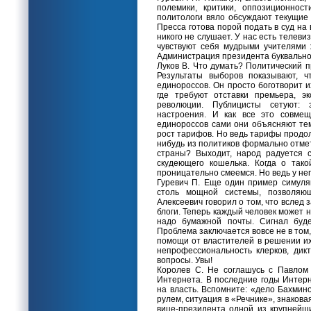
полемики, критики, оппозиционнос
политологи вяло обсуждают текущие 
Пресса готова порой подать в суд на 
никого не слушает. У нас есть телеви
чувствуют себя мудрыми учителями
Администрация президента буквально
Луков В. Что думать? Политический п
Результаты выборов показывают, ч
единороссов. Он просто боготворит и
где требуют отставки премьера, э
революции. Публицисты сетуют: 
настроения. И как все это совмещ
единороссов сами они объясняют те
рост тарифов. Но ведь тарифы продо
нибудь из политиков формально отме
страны? Выходит, народ радуется 
скудеющего кошелька. Когда о так
проницательно смеемся. Но ведь у нег
Гуревич П. Еще один пример симуляк
столь мощной системы, позволяю
Алексеевич говорил о том, что вслед
блоги. Теперь каждый человек может 
надо бумажной почты. Сигнал буде
Проблема заключается вовсе не в том
помощи от властителей в решении их
непрофессиональность клерков, дик
вопросы. Увы!
Королев С. Не соглашусь с Павлом
Интернета. В последние годы Интерн
на власть. Вспомните: «дело Бахмин
рулем, ситуация в «Речнике», знакова
вице-президента одной из крупней