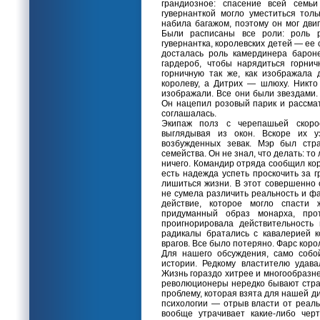
грандиозное: спасение всей семьи
гувернанткой могло уместиться тол
набила багажом, поэтому он мог дви
Были расписаны все роли: роль 
гувернантка, королевских детей — ее 
досталась роль камердинера барон
гардероб, чтобы нарядиться горни
горничную так же, как изображала 
королеву, а Дитрих — шлюху. Никто
изображали. Все они были звездами.
Он нацепил розовый парик и рассмат
соглашалась.
Экипаж полз с черепашьей скоро
выглядывая из окон. Вскоре их 
возбужденных зевак. Мэр был стра
семейства. Он не знал, что делать: то
ничего. Командир отряда сообщил кор
есть надежда успеть проскочить за г
лишиться жизни. В этот совершенно
не сумела различить реальность и ф
действие, которое могло спасти
придуманный образ монарха, про
проигнорировала действительность
радикалы братались с кавалерией 
врагов. Все было потеряно. Фарс коро
Для нашего обсуждения, само собо
истории. Редкому властителю удава
Жизнь гораздо хитрее и многообразне
революционеры нередко бывают страш
проблему, которая взята для нашей 
психологии — отрыв власти от реаль
вообще утрачивает какие-либо черт