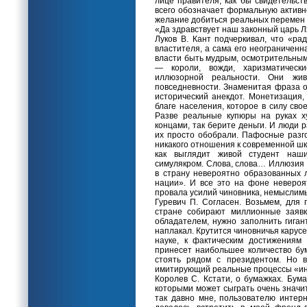
лице правителя, как бы свидетельст
всего обозначает формальную активн
желание добиться реальных перемен 
«Да здравствует наш законный царь Л
Луков В. Кант подчеркивал, что «ра
властителя, а сама его неограниченн
власти быть мудрым, осмотрительным
— короли, вожди, харизматическ
иллюзорной реальности. Они жи
повседневности. Знаменитая фраза о 
исторический анекдот. Монетизация,
благе населения, которое в силу св
Разве реальные купюры на руках х
концами, так берите деньги. И люди р
их просто обобрали. Пафосные разг
никакого отношения к современной шк
как выглядит живой студент наш
симулякром. Слова, слова… Иллюзия 
в страну невероятно образованных 
нации». И все это на фоне невероя
провала усилий чиновника, немыслим
Гуревич П. Согласен. Возьмем, для
стране собирают миллионные заявк
обладателем, нужно заполнить гиган
наплакал. Крутится чиновничья карусе
науке, к фактическим достижениям
принесет наибольшее количество бум
стоять рядом с президентом. Но в
имитирующий реальные процессы «ин
Королев С. Кстати, о бумажках. Бум
которыми может сыграть очень значи
так давно мне, пользователю интер