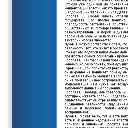
политической воли и власти, как гос
Отсюда уже один шаг до понятия «ц
концентрации власти, как это предст
шаг до «машин желания» Жиля Делёза
Королев С. Любая власть стреми
государства. Это вполне понятно,
преподносить отстаивание собстве
общественных и государственных. 
разнонаправлены, а порой и диамет
пароксизме борьбы за выживание дей
в истории России множество.
Луков В. Можно согласиться с тем, чт
реальность. Тот, кто живет в обстан
что без его подписи невозможно дей
трезвость в оценке социальных проце
Королев С. Как говорит наш президент,
конечно, но легко понять, почему у н
Гуревич П. Если попытаться реконстр
он искренне не понимает, почему не
приказал замочить бандитов в сортир
он не призвал бизнес сотрудничать с 
модернизация нам нужна как воздух
выполняют данные им поручения.
Королев С. Вообще, мне хотелось бы з
сортире», «жевать сопли», «сделать
свидетельствует об отрыве власти о
ощущением реальности. Ощущением 
лексику и подобную политическу
воспринимают…
Луков В. Может быть, тут и есть не
есть и искреннее недоумение власти,
политики и чиновники бросятся вы