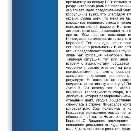
президенту по поводу ЕГЭ: сегодня 
разрушительную роль в образовании 
объясняет мало осведомленной учи
коррупции в вузах, что благодаря э
окраин. Слава Богу, что меня не б
пароксизме невинного смеха и непри
непозволительной радости. Но вед
авторитетные органы заявляют, что к
притока Ломоносовых, шагающих и
Неожиданно начинаешь испытывать н
Королев С. Есть еще один аспект пр
есть знание о реальности? И что ес
что не предполагает понимания глуби
лишь как фиксация некоторых леж
Типичная ситуация: тот или иной 
встречу с журналистами, общается
уверенно и связно отвечает на воп
неизвестными), на память приводи
адекватно представляет реальность, 
регулирует. Но насколько он на сам
опираясь на статистику и фактуру? По
Луков В. Вот почему важно, чтобы
имитации теоретического спора, в
дискуссия, которая развернулась ме
отрадный факт, уводит общественн
сложилась в стране. Либералов крит
консерватизм. Уже появились и ид
Рождается призрачное ощущение ин
общественной жизни. Но этого-то как 
Королев С. Владение последними 
овладения реальностью. Куда важне
выработать стратегию развития. Куда