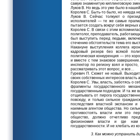
самую знаменитую киплинговскую змею
Луков В. Но ведь это уже было в наше
Королев С. Быть-то было, но никуда не
Луков В. Сейчас толкуют о прези
исполнителей — те же самые прагма
пытается создать вокруг себя верных
Королев С. В связи с этим вспомнила
политолог, преподаватель, работающи
был выступить перед людьми, включе
стечению обстоятельств тема его выс
Накануне выступления коллега иро
кадровый резерв без всякой полит
политическая конкуренция — это хор
и вместе с тем знаковое завершение
инспектор по региону взял и просто,
рассматривать этот вопрос, и все…
Гуревич П. Сюжет не новый. Выходит,
своих собственных интересов власть 
Королев С. Увы, власть, заботясь о с
фрагменты государственного меха
государственным подходом. И та же в
отщипывать от пирога государственнос
повсюду, и только сильное граждан
последствия властной экспансии и 
наемным агентом общества. Но сильн
противостоять власти или это пер
общество, должно отчетливо пред
физиономия власти и где нам д
государственности. И не хлебать из к
3. Как можно устранить 