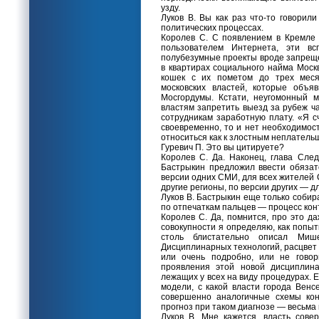
узду.
Луков В. Вы как раз что-то говорил
политических процессах.
Королев С. С появлением в Кремле
пользователем Интернета, эти всп
полубезумные проекты вроде запре
в квартирах социального найма Моск
кошек с их пометом до трех меся
московских властей, которые объя
Мосгордумы. Кстати, неугомонный 
властям запретить выезд за рубеж ч
сотрудникам заработную плату. «Я с
своевременно, то и нет необходимос
относиться как к злостным неплатель
Гуревич П. Это вы цитируете?
Королев С. Да. Наконец, глава Сле
Бастрыкин предложил ввести обяза
версии одних СМИ, для всех жителей С
другие регионы, по версии других — д
Луков В. Бастрыкин еще только собир
по отпечаткам пальцев — процесс кон
Королев С. Да, помнится, про это д
совокупности я определяю, как попы
столь блистательно описал Миш
Дисциплинарных технологий, расцвет к
или очень подробно, или не говор
проявления этой новой дисциплина
лежащих у всех на виду процедурах. 
модели, с какой власти города Венс
совершенно аналогичные схемы конт
прогноз при таком диагнозе — весьма
Луков В. Мне кажется, власть сов