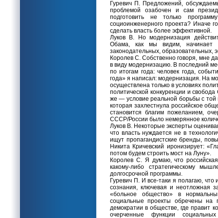
Гуревич П. Предложений, обсуждаемы
проблемой озабочен и сам презид
подготовить не только програм
социоинженерного проекта? Иначе го
сделать власть более эффективной.
Луков В. Но модернизация действи
Обама, как мы видим, начинает
законодательных, образовательных, э
Королев С. Собственно говоря, мне д
в виду модернизацию. В последний ме
по итогам года: человек года, событи
года» я написал: модернизация. На мо
осуществлена только в условиях пол
политической конкуренции и свобода
же — условие реальной борьбы с той
которая захлестнула российское обще
становится благим пожеланием, оч
СССР/России было немерянное колич
Луков В. Некоторые эксперты оценива
что власть нуждается не в технолог
ищут пропагандистские бренды, пов
Никита Кричевский иронизирует: «Г
потом будем строить мост на Луну».
Королев С. Я думаю, что российска
какому-либо стратегическому мышл
долгосрочной программы.
Гуревич П. И все-таки я полагаю, что
сознания, ключевая и неотложная з
«больное общество» в нормальн
социальные проекты обречены на п
демократии в обществе, где правит к
очерченные функции социальных