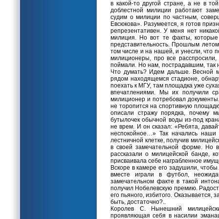
в какой-то другой стране, а не в то
доблестной милиции работают заме
судим о милиции по частным, совер
Евсюкова». Разумеется, я готов приз
репрезентативен. У меня нет никако
милиция. Но вот те факты, которые
представительность. Прошлым летом 
том числе и на нашей, и унесли, что п
милиционеры, про все расспросили, 
поймали. Но нам, пострадавшим, так 
Что думать? Идем дальше. Весной м
рядом находящемся стадионе, обнару
поехать к МГУ, там площадка уже сух
впечатлениями. Мы их получили ср
милиционер и потребовал документы. 
не торопится на спортивную площадк
описали стражу порядка, почему м
бутылочек обычной воды из-под кран
не врем. И он сказал: «Ребята, дава
неспокойное…» Так начались наши 
лестничной клетке, получив милицейс
в своей замечательной форме. Но вд
рассказали о милицейской банде, к
присваивала себе награбленное имуще
Вскоре в камере его задушили, чтобы
вместе играли в футбол, неожид
замечательном факте в такой интон
получил Нобелевскую премию. Радост
его пьяного, избитого. Оказывается,
быть, достаточно?..
Королев С. Нынешний милицейски
проявляющая себя в насилии эманац