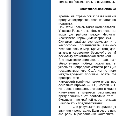
только на Россию, сильно изменились.
Очистительная сила к
Кремль не стремился к развязывани
продемонстрировать свое желание нак
политику.
При этом Кремль также намеревался 
Участие России в конфликте ясно по
моря до района между Черным 
«Zwischeneuropa» («Межевропье»).
Слишком слабые экономически и р
неспособны организовать взаимно
безопасность и мир. Кроме того, д
вызвали серьезное беспокойство М
поскольку экономическая экспансия ЕС
Для подтверждения своего права на
убедительная победа, яркий шаг в
условиях непредсказуемости реакци
государствам, что США им не помо
международных проблем, опять гот
пространстве.
Кавказский конфликт также вновь пр
основных игроков — ЕС, России и 
интересов поведение сторон в ходе 
изменения в мировой расстановк
предположения относительно того,
будущем — по крайней мере, что каса
В числе этих предположений:
1. ЕС в результате конфликта доби
влияния и репутации. Если учесть изн
его роль в разрешении конфликта 