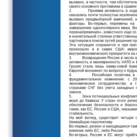
вызвано, в частности, тем обстоятел
своего основного противника и сравни
2. Проявив активность в ходе по
оказались почти полностью исключен
вызвано предвыборной кампанией, 
факторы. Во-первых, перемены на 
завершению однополярного мира. Во
перенапряжения», известного еще со 
в значительной степени ответственн
партнером в поиске путей решения п
Эта ситуация сохранится и при пре
произошло и в самих США: миров
внутриэкономического приоритета на 
3. Возвращение России в число акт
активность и маневренность НАТО и
Грузия стала лишь лакму-совой бум
Европой возникнет по вопросу о буду
4. Российская политика в отно
фундаментальное изменение: с 20
экономическое сотрудничество, а 
странами СНГ без учета западных п
закона.
5. Зона потенциальных конфликтов
моря до Кавказа. У стран этого рег
обеспечения безопасности и благос
такие, как ЕС, Россия и США, оказыв
стабильность.
На мой взгляд, существует четыре 
ближайшую перспективу.
Во-первых, регион и находящиеся там
влияние либо ЕС, либо России.
Во-вторых, Россия и ЕС могут прийт