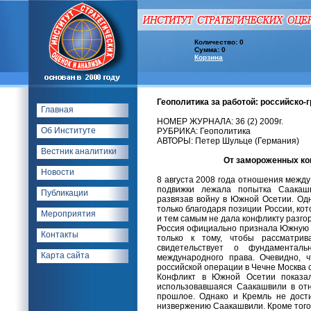
Количество: 0
Сумма: 0
Корзина
Геополитика за работой: российско-
Главная
НОМЕР ЖУРНАЛА: 36 (2) 2009г.
Об Институте
РУБРИКА: Геополитика
АВТОРЫ: Петер Шульце (Германия)
Вестник аналитики
От замороженных ко
Новости
8 августа 2008 года отношения между
подвижки лежала попытка Саакашв
Публикации
развязав войну в Южной Осетии. Одн
только благодаря позиции России, ко
Мероприятия
и тем самым не дала конфликту разгор
Россия официально признала Южную О
Контакты
только к тому, чтобы рассматрив
свидетельствует о фундаментал
Карта сайта
международного права. Очевидно, 
российской операции в Чечне Москва 
Конфликт в Южной Осетии показал
использовавшаяся Саакашвили в от
прошлое. Однако и Кремль не дост
низвержению Саакашвили. Кроме того