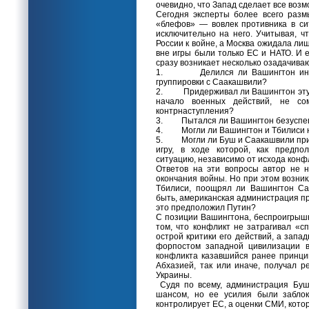
очевидно, что Запад сделает все воз
Сегодня эксперты более всего разм
«блефов» — вовлек противника в си
исключительно на него. Учитывая, ч
России к войне, а Москва ожидала лиш
вне игры были только ЕС и НАТО. И е
сразу возникает несколько озадачива
1. Делился ли Вашингтон инфор
группировки с Саакашвили?
2. Придерживал ли Вашингтон эту 
начало военных действий, не со
контрнаступления?
3. Пытался ли Вашингтон безуспешн
4. Могли ли Вашингтон и Тбилиси н
5. Могли ли Буш и Саакашвили приня
игру, в ходе которой, как предпо
ситуацию, независимо от исхода конф
Ответов на эти вопросы автор не 
окончания войны. Но при этом возни
Тбилиси, поощрял ли Вашингтон Са
быть, американская администрация п
это предположил Путин?
С позиции Вашингтона, беспроигрышн
том, что конфликт не затрагивал «с
острой критики его действий, а зап
форпостом западной цивилизации в
конфликта казавшийся ранее принц
Абхазией, так или иначе, получал р
Украины.
Судя по всему, администрация Буш
шансом, но ее усилия были заблок
контролирует ЕС, а оценки СМИ, кото