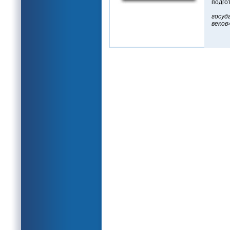
подго
«Неа
госу
веков
Бо