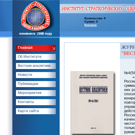
Количество: 0
Сумма: 0
Корзина
ЖУР
Главная
"ВЕС
Об Институте
Вестник аналитики
10 д
№4(58
Новости
«Пло
Росси
Публикации
сумма
них р
Мероприятия
спосо
конкр
Контакты
повт
упра
Карта сайта
дейст
Росс
начин
чисто
тольк
руков